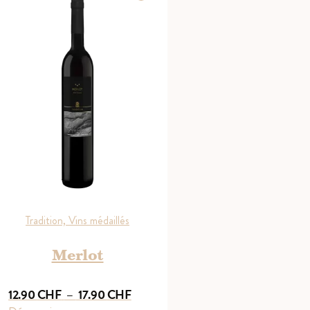
Tradition, Vins médaillés
Merlot
Plage
12.90
CHF
–
17.90
CHF