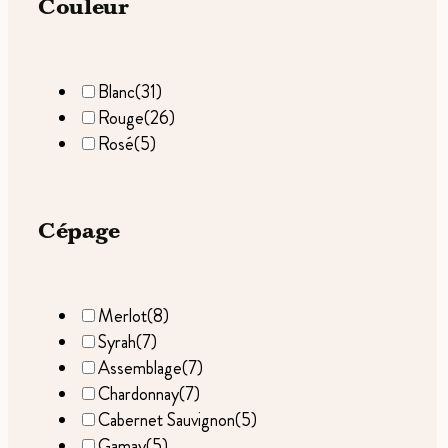
Couleur
Blanc
(31)
Rouge
(26)
Rosé
(5)
Cépage
Merlot
(8)
Syrah
(7)
Assemblage
(7)
Chardonnay
(7)
Cabernet Sauvignon
(5)
Gamay
(5)