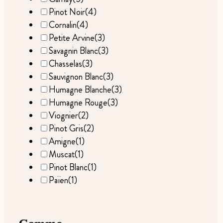
Pinot Noir
(4)
Cornalin
(4)
Petite Arvine
(3)
Savagnin Blanc
(3)
Chasselas
(3)
Sauvignon Blanc
(3)
Humagne Blanche
(3)
Humagne Rouge
(3)
Viognier
(2)
Pinot Gris
(2)
Amigne
(1)
Muscat
(1)
Pinot Blanc
(1)
Païen
(1)