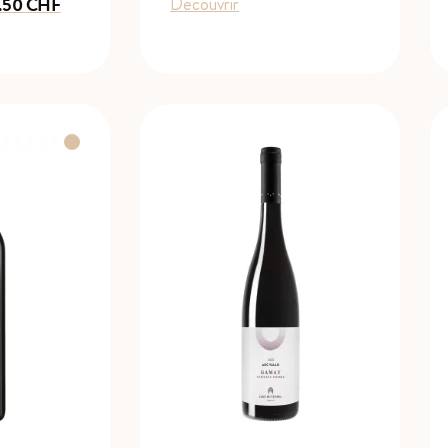
de
Plage
Découvrir
5.50
CHF
prix :
de
14.50 CHF
prix :
à
10.90 CHF
19.50 CHF
à
15.50 CHF