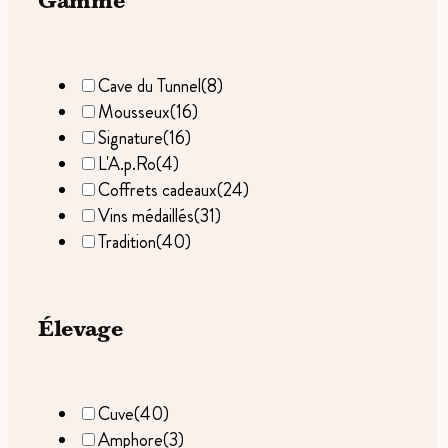
Gamme
Cave du Tunnel
(8)
Mousseux
(16)
Signature
(16)
L'A.p.Ro
(4)
Coffrets cadeaux
(24)
Vins médaillés
(31)
Tradition
(40)
Élevage
Cuve
(40)
Amphore
(3)