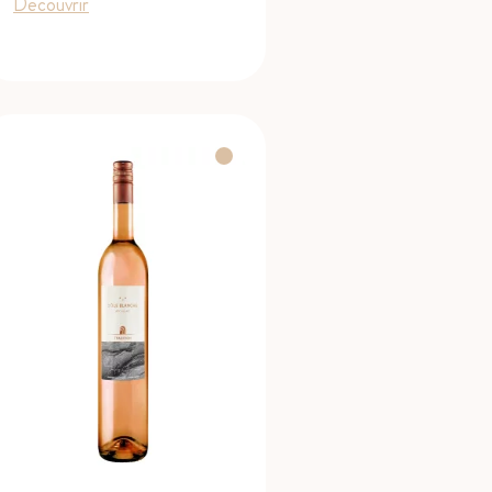
de
Découvrir
prix :
12.90 CHF
à
17.90 CHF