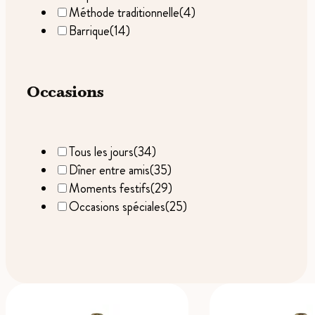
Méthode traditionnelle
(4)
Barrique
(14)
Occasions
Tous les jours
(34)
Dîner entre amis
(35)
Moments festifs
(29)
Occasions spéciales
(25)