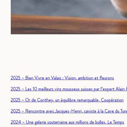
2025 – Bien Vivre en Valais : Vision, ambition et fleurons
2025 – Les 10 meilleurs vins mousseux suisses par l’expert Alain
2025 – Or de Conthey, un équilibre remarquable, Coopération
2025 – Rencontre avec Jacques-Henri, caviste à la Cave du Tu
2024 – Une galerie souterraine aux millions de bulles, Le Temps