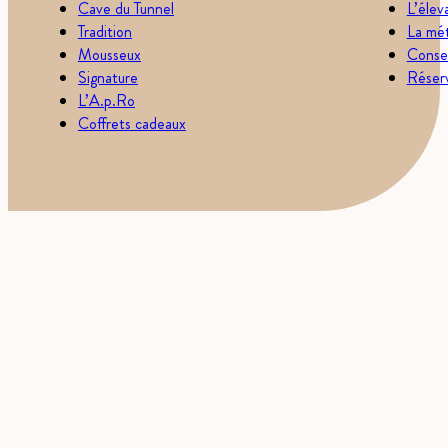
Cave du Tunnel
L’élev
Tradition
La mét
Mousseux
Consei
Signature
Réserv
L’A.p.Ro
Coffrets cadeaux