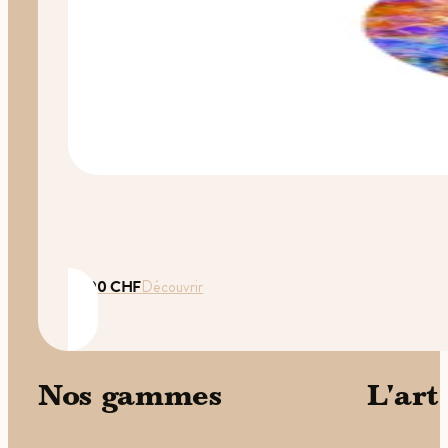
35.00
CHF
Découvrir
Nos gammes
L'art