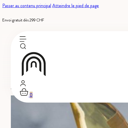
Passer au contenu principal
Atteindre le pied de page
Envoi gratuit dès 299 CHF
Dans la presse
Au fil de son existence, la Cave du Tunnel a eu droit à plusieurs pa
0