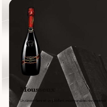
Mousseux
Un savoir-faire et un pétillant incomparables récompensé