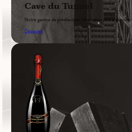
Cave du Tunnel
Notre gamme de prédilection. Une valeur sûre à déguster
Découvrir