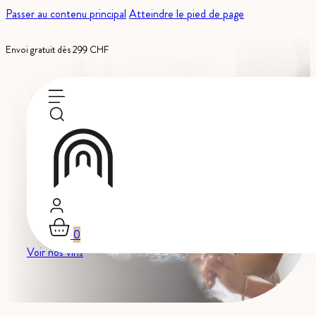
Passer au contenu principal
Atteindre le pied de page
Envoi gratuit dès 299 CHF
Les meilleurs souvenirs n
verre.
0
Voir nos vins