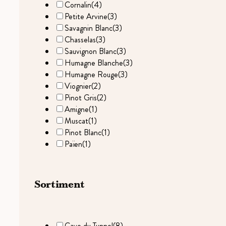
Cornalin
(4)
Petite Arvine
(3)
Savagnin Blanc
(3)
Chasselas
(3)
Sauvignon Blanc
(3)
Humagne Blanche
(3)
Humagne Rouge
(3)
Viognier
(2)
Pinot Gris
(2)
Amigne
(1)
Muscat
(1)
Pinot Blanc
(1)
Païen
(1)
Sortiment
Cave du Tunnel
(8)