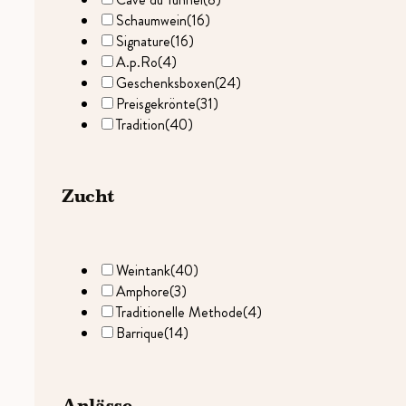
Schaumwein
(16)
Signature
(16)
A.p.Ro
(4)
Geschenksboxen
(24)
Preisgekrönte
(31)
Tradition
(40)
Zucht
Weintank
(40)
Amphore
(3)
Traditionelle Methode
(4)
Barrique
(14)