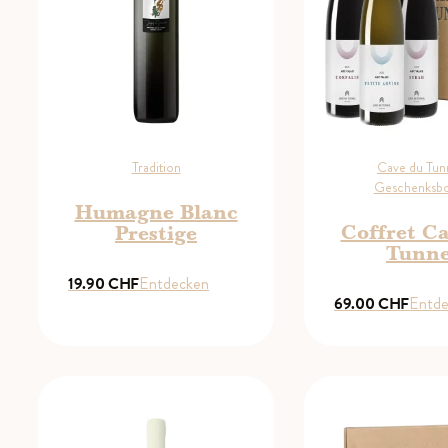
Tradition
Cave du Tun
Geschenksb
Humagne Blanc
Coffret C
Prestige
Tunne
19.90
CHF
Entdecken
69.00
CHF
Entd