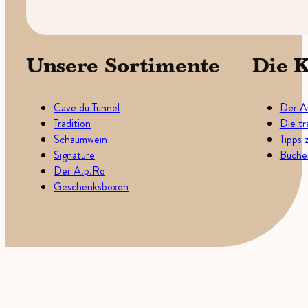
Unsere Sortimente
Die K
Cave du Tunnel
Der A
Tradition
Die tr
Schaumwein
Tipps 
Signature
Buchen
Der A.p.Ro
Geschenksboxen