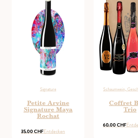
Signature
Schaumwein, Gesc
Petite Arvine
Coffret 
Signature Maya
Trio
Rochat
60.00
CHF
Entd
35.00
CHF
Entdecken