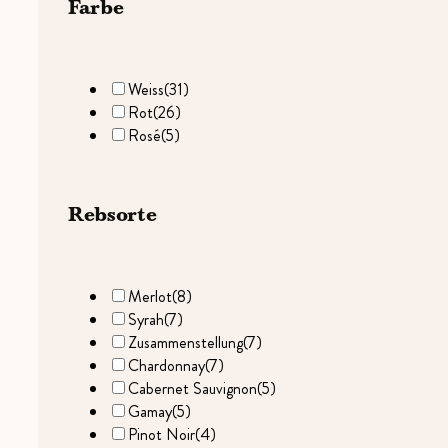
Farbe
Weiss
(31)
Rot
(26)
Rosé
(5)
Rebsorte
Merlot
(8)
Syrah
(7)
Zusammenstellung
(7)
Chardonnay
(7)
Cabernet Sauvignon
(5)
Gamay
(5)
Pinot Noir
(4)