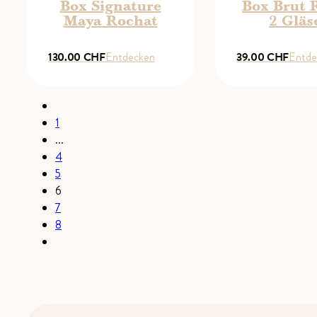
Box Signature
Box Brut 
Maya Rochat
2 Gläs
130.00
CHF
Entdecken
39.00
CHF
Entde
1
...
4
5
6
7
8