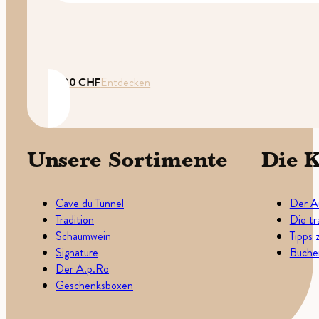
35.00
CHF
Entdecken
Unsere Sortimente
Die K
Cave du Tunnel
Der A
Tradition
Die tr
Schaumwein
Tipps 
Signature
Buchen
Der A.p.Ro
Geschenksboxen