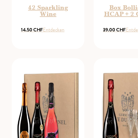
42 Sparkling
Box Bolli
Wine
HCAP + 2 
14.50
CHF
Entdecken
39.00
CHF
Entde