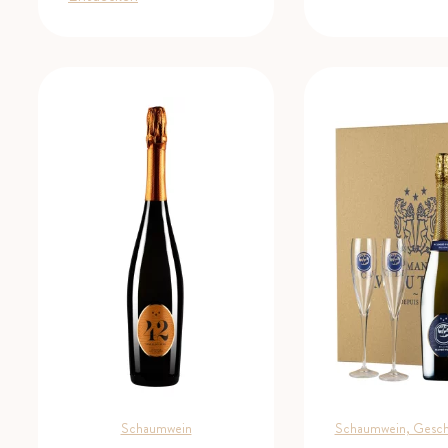
auf
basierend
bis
Kundenbewertun
auf
34.90 CHF
Kundenbewertung
Schaumwein
Schaumwein, Gesc