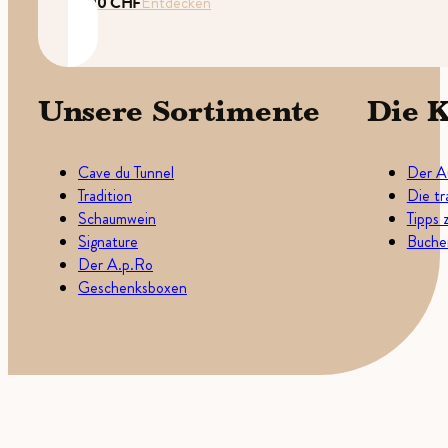
35.00
CHF
Entdecken
Unsere Sortimente
Die K
Cave du Tunnel
Der A
Tradition
Die tr
Schaumwein
Tipps 
Signature
Buchen
Der A.p.Ro
Geschenksboxen