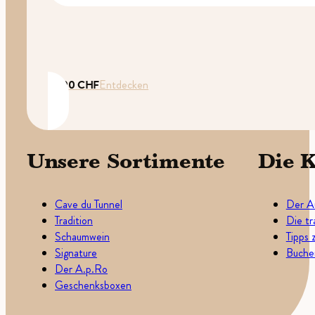
35.00
CHF
Entdecken
Unsere Sortimente
Die K
Cave du Tunnel
Der A
Tradition
Die tr
Schaumwein
Tipps 
Signature
Buchen
Der A.p.Ro
Geschenksboxen