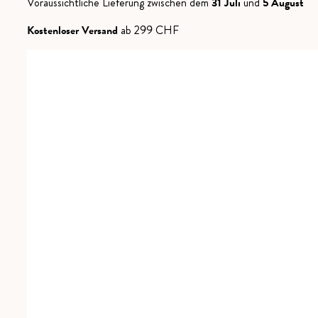
Voraussichtliche Lieferung zwischen dem
31 Juli
und
5 August
Ambrì
Kostenloser Versand
ab 299 CHF
Piotta
Menge