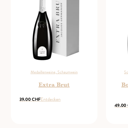
Medaillenweine, Schaumwein
Sc
Extra Brut
Bo
39.00
CHF
Entdecken
49.00