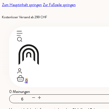
Zum Hauptinhalt springen
Zur Fußzeile springen
Kostenloser Versand ab 299 CHF
Auf Bestellung erhältlich
Schaumwein
-
Schweizer Landwein
Bollicine · HC Ambrì Pio
0
0 Meinungen
Bollicine
·
HC