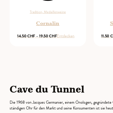
Tradition, Medaillenweine
Cornalin
S
Preisspanne:
14.50
CHF
–
19.50
CHF
Entdecken
11.50
C
14.50 CHF
bis
19.50 CHF
Cave du Tunnel
Die 1968 von Jacques Germanier, einem Önologen, gegründete Ca
ständigen Ohr für den Markt und seine Konsumenten ist sie heut