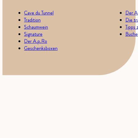
Cave du Tunnel
Der A
Tradition
Die tr
Schaumwein
Tipps 
Signature
Buchen
Der A.p.Ro
Geschenksboxen