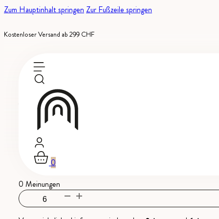
Zum Hauptinhalt springen
Zur Fußzeile springen
Kostenloser Versand ab 299 CHF
Auf Bestellung erhältlich
Tradition, Medaillenweine
-
AOC Wallis
Viognier
0
0 Meinungen
Viognier
Menge