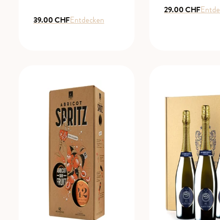
29.00
CHF
Entde
39.00
CHF
Entdecken