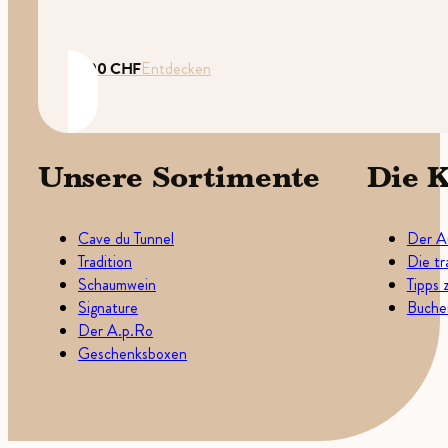
35.00
CHF
Entdecken
Unsere Sortimente
Die K
Cave du Tunnel
Der A
Tradition
Die tr
Schaumwein
Tipps 
Signature
Buchen
Der A.p.Ro
Geschenksboxen