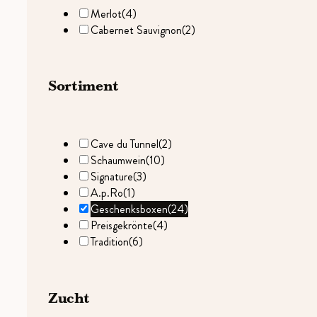
Merlot
(4)
Cabernet Sauvignon
(2)
Sortiment
Cave du Tunnel
(2)
Schaumwein
(10)
Signature
(3)
A.p.Ro
(1)
Geschenksboxen
(24)
Preisgekrönte
(4)
Tradition
(6)
Zucht