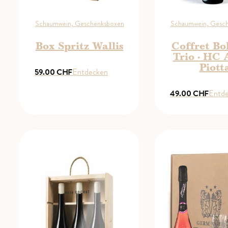
Schaumwein, Geschenksboxen
Schaumwein, Gesc
Box Spritz Wallis
Coffret Bol
Trio · HC
Piott
59.00
CHF
Entdecken
49.00
CHF
Entd