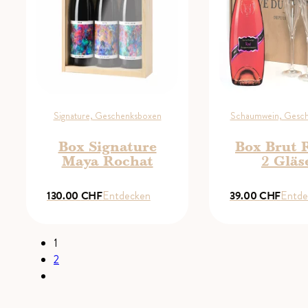
Signature, Geschenksboxen
Schaumwein, Gesc
Box Signature
Box Brut 
Maya Rochat
2 Gläs
130.00
CHF
Entdecken
39.00
CHF
Entde
1
2