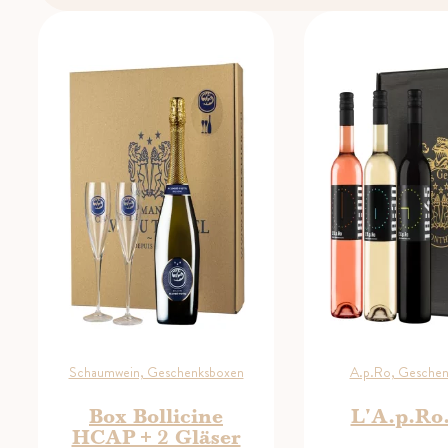
Schaumwein, Geschenksboxen
A.p.Ro, Gesche
Box Bollicine
L'A.p.Ro
HCAP + 2 Gläser