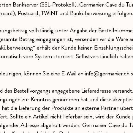
erten Bankserver (SSL-Protokoll). Germanier Cave du Tun
tercard), Postcard, TWINT und Banküberweisung erfolgen
ungsbetrag vollständig unter Angabe der Bestellnummer
samte Betrag eingegangen ist, versenden wir die Ware an
nküberweisung“ erhält der Kunde keinen Einzahlungsschein
tomatisch vom System storniert. Selbstverständlich haben 
hleunigen, können Sie eine E-Mail an info@germanier.ch
des Bestellvorgangs angegebene Lieferadresse versandt. 
ingungen zur Kenntnis genommen hat und diese akzeptier
 die Lieferung der Produkte an externe Partner übertrag
rt. Sollte ein Artikel nicht lieferbar sein, wird der Kun
lgender Adresse abgeholt werden: Germanier Cave du Tu