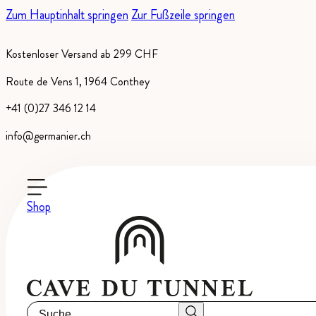
Zum Hauptinhalt springen
Zur Fußzeile springen
Kostenloser Versand ab 299 CHF
Route de Vens 1, 1964 Conthey
+41 (0)27 346 12 14
info@germanier.ch
Shop
ANWENDUNGSBEREICH
Die Allgemeinen Geschäftsbedingungen rege
du Tunnel“ genannt, und dem Internetnutzer
selbstverständlich sowohl auf Kundinnen als a
Suche
Geschäftsbedingungen gelesen, verstanden und