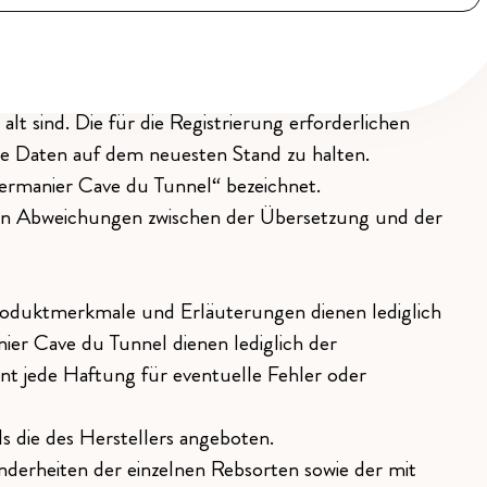
bedingungen in ihrer Gesamtheit einverstanden,
 Grundlage der Allgemeinen Geschäftsbedingungen
chert, dass alle gemachten Angaben korrekt sind.
lt sind. Die für die Registrierung erforderlichen
ine Daten auf dem neuesten Stand zu halten.
ermanier Cave du Tunnel“ bezeichnet.
 von Abweichungen zwischen der Übersetzung und der
roduktmerkmale und Erläuterungen dienen lediglich
ier Cave du Tunnel dienen lediglich der
nt jede Haftung für eventuelle Fehler oder
s die des Herstellers angeboten.
derheiten der einzelnen Rebsorten sowie der mit