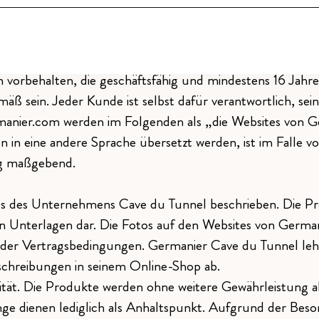
ch der Kunde mit den vorliegenden Allgemeinen Geschäfts
n oder Bedingungen. Der Kunde erklärt, dass er auf der
nehmen Germanier Cave du Tunnel abzuschließen. Er versi
vorbehalten, die geschäftsfähig und mindestens 16 Jahre a
ß sein. Jeder Kunde ist selbst dafür verantwortlich, se
anier.com werden im Folgenden als „die Websites von G
n in eine andere Sprache übersetzt werden, ist im Falle
ng maßgebend.
tes des Unternehmens Cave du Tunnel beschrieben. Die P
en Unterlagen dar. Die Fotos auf den Websites von German
 der Vertragsbedingungen. Germanier Cave du Tunnel leh
schreibungen in seinem Online-Shop ab.
ität. Die Produkte werden ohne weitere Gewährleistung al
e dienen lediglich als Anhaltspunkt. Aufgrund der Beson