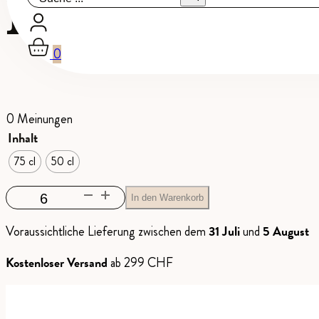
Pinot Noir 
0
0 Meinungen
Inhalt
75 cl
50 cl
Pinot
In den Warenkorb
Noir
Voraussichtliche Lieferung zwischen dem
31 Juli
und
5 August
Rubis
Menge
Kostenloser Versand
ab 299 CHF