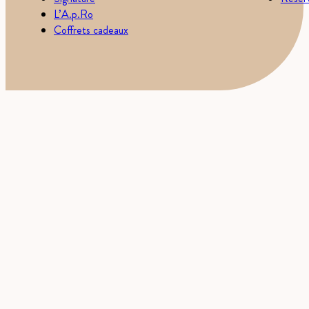
L’A.p.Ro
Coffrets cadeaux