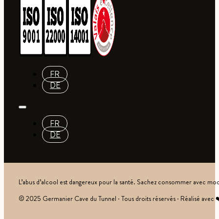
FR
DE
FR
DE
L’abus d’alcool est dangereux pour la santé. Sachez consommer avec mod
© 2025 Germanier Cave du Tunnel · Tous droits réservés · Réalisé avec 