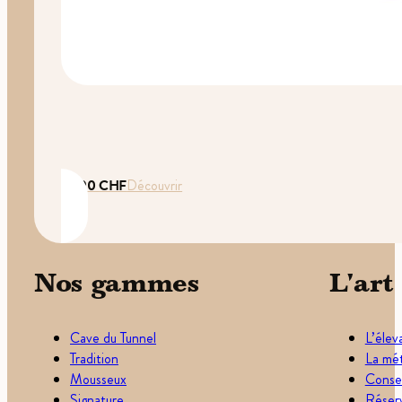
35.00
CHF
Découvrir
Nos gammes
L'art
Cave du Tunnel
L’élev
Tradition
La mét
Mousseux
Consei
Signature
Réserv