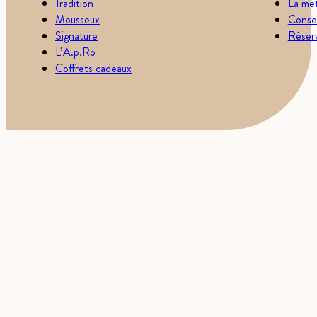
Tradition
La mét
Mousseux
Consei
Signature
Réserv
L’A.p.Ro
Coffrets cadeaux