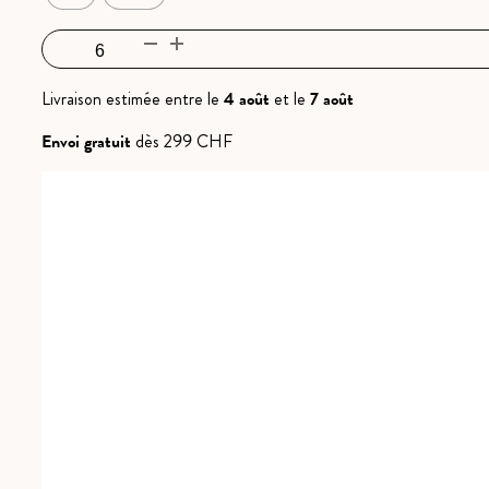
notation
client
quantité
de
Brut
Livraison estimée entre le
4 août
et le
7 août
Réserve
Envoi gratuit
dès 299 CHF