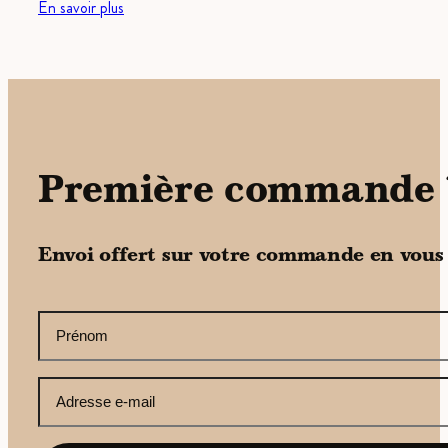
En savoir plus
Première commande 
Envoi offert sur votre commande en vous
CAPTCHA
Votre
prénom
(Nécessaire)
Votre
adresse
e-