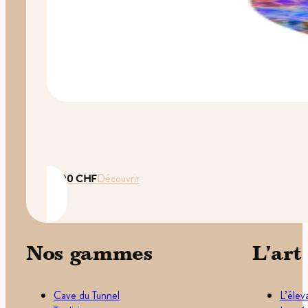
35.00
CHF
Découvrir
Nos gammes
L'art
Cave du Tunnel
L’élev