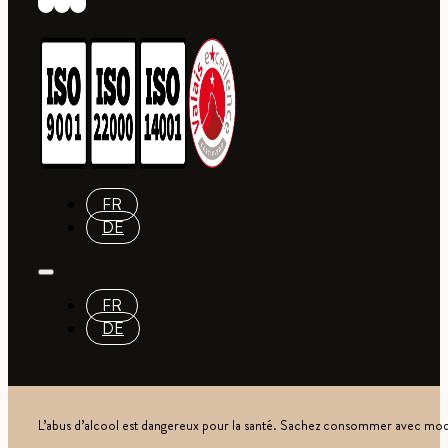
FR
DE
FR
DE
L’abus d’alcool est dangereux pour la santé. Sachez consommer avec mod