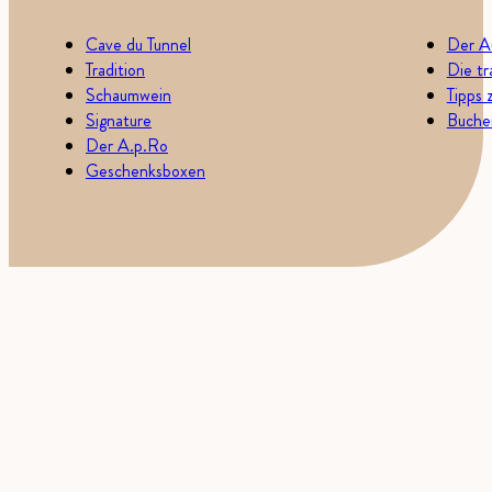
Cave du Tunnel
Der A
Tradition
Die tr
Schaumwein
Tipps 
Signature
Buchen
Der A.p.Ro
Geschenksboxen