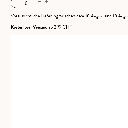
Songe
basierend
auf
d'une
Kundenbewertung
Nuit
Voraussichtliche Lieferung zwischen dem
10 August
und
13 Augu
d'été
Kostenloser Versand
ab 299 CHF
Menge