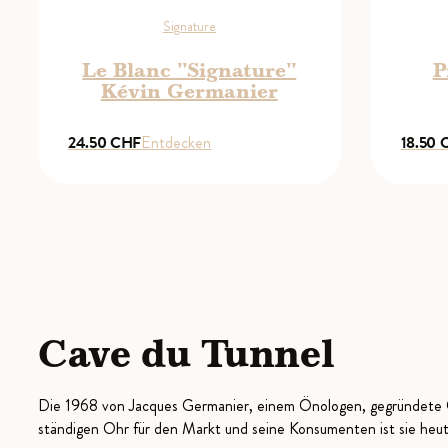
Signature
Le Blanc "Signature"
P
Kévin Germanier
24.50
CHF
Entdecken
18.50
Cave du Tunnel
Die 1968 von Jacques Germanier, einem Önologen, gegründete Ca
ständigen Ohr für den Markt und seine Konsumenten ist sie heut