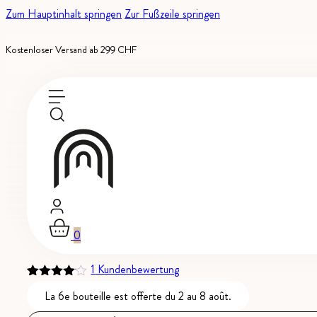
Zum Hauptinhalt springen
Zur Fußzeile springen
Kostenloser Versand ab 299 CHF
Auf Bestellung erhältlich
Signature
-
AOC Wallis
Songe d’une Nuit d’été
0
1
Kundenbewertung
Bewertet
1
La 6e bouteille est offerte du 2 au 8 août.
mit
4.00
von 5,