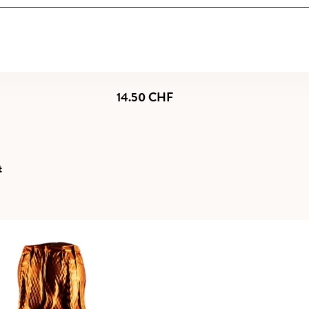
g Wine
14.50
CHF
t