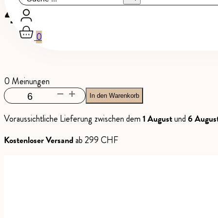
42 Sparklin
0
0 Meinungen
42
In den Warenkorb
Sparkling
Voraussichtliche Lieferung zwischen dem
1 August
und
6 Augus
Wine
Menge
Kostenloser Versand
ab 299 CHF