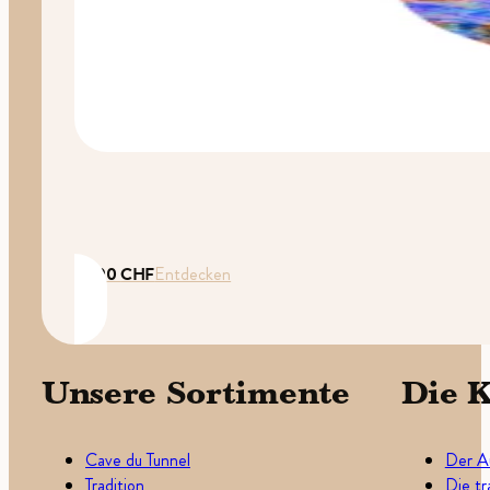
35.00
CHF
Entdecken
Unsere Sortimente
Die K
Cave du Tunnel
Der A
Tradition
Die tr