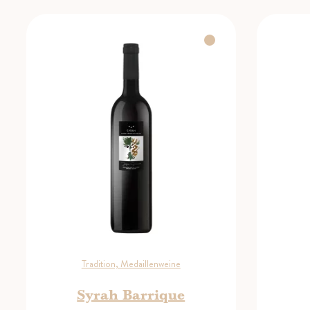
Tradition, Medaillenweine
Syrah Barrique