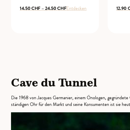
Preisspanne:
14.50
CHF
–
24.50
CHF
Entdecken
12.90
14.50 CHF
bis
24.50 CHF
Cave du Tunnel
Die 1968 von Jacques Germanier, einem Önologen, gegründete Ca
ständigen Ohr für den Markt und seine Konsumenten ist sie heut