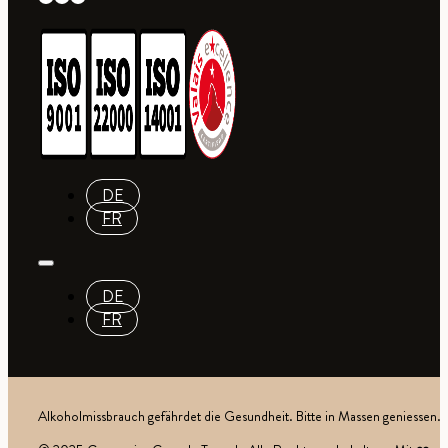
DE
FR
DE
FR
Alkoholmissbrauch gefährdet die Gesundheit. Bitte in Massen geniessen.