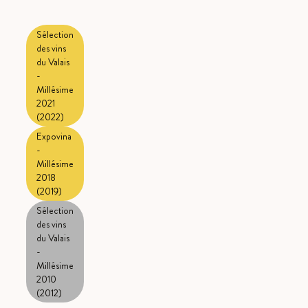
Sélection
des vins
du Valais
-
Millésime
2021
(2022)
Expovina
-
Millésime
2018
(2019)
Sélection
des vins
du Valais
-
Millésime
2010
(2012)