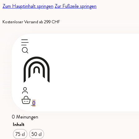
Zum Hauptinhalt springen
Zur Fußzeile springen
Kostenloser Versand ab 299 CHF
Auf Bestellung erhältlich
Tradition, Medaillenweine
-
AOC Wallis
Humagne Rouge
0
0 Meinungen
Inhalt
75 cl
50 cl