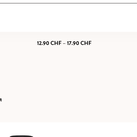
auvignon
Preisspanne:
12.90
CHF
–
17.90
CHF
12.90 CHF
bis
17.90 CHF
t