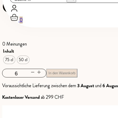
Cabernet S
0
0 Meinungen
Inhalt
75 cl
50 cl
Cabernet
In den Warenkorb
Sauvignon
Voraussichtliche Lieferung zwischen dem
3 August
und
6 Augus
Menge
Kostenloser Versand
ab 299 CHF