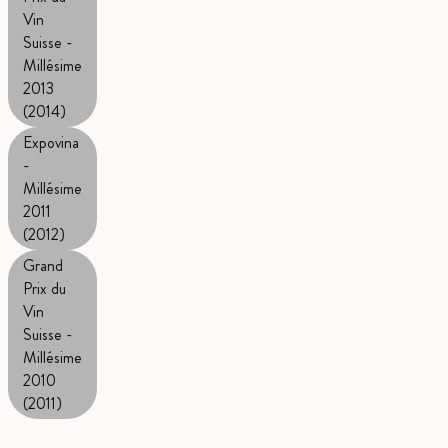
Vin
Suisse -
Millésime
2013
(2014)
Expovina
-
Millésime
2011
(2012)
Grand
Prix du
Vin
Suisse -
Millésime
2010
(2011)