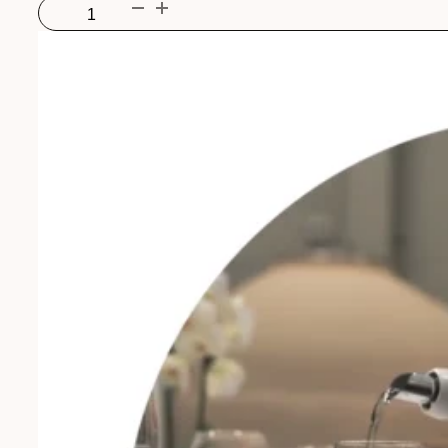
Dégustation
immersive
avec
Dominique
Fornage
Menge