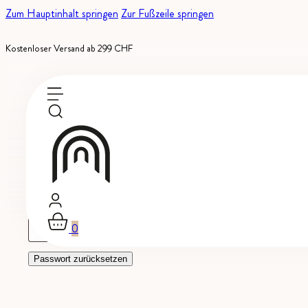
Zum Hauptinhalt springen
Zur Fußzeile springen
Kostenloser Versand ab 299 CHF
Hast du dein Passwort vergessen? Bitte gib deinen Benutzername
Erforderlich
Benutzername oder E-Mail-Adresse
*
0
Passwort zurücksetzen