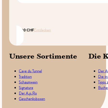
35.00
CHF
Entdecken
Unsere Sortimente
Die K
Cave du Tunnel
Der A
Tradition
Die tr
Schaumwein
Tipps 
Signature
Buchen
Der A.p.Ro
Geschenksboxen