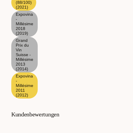
(88/100)
(2021)
Expovina
-
Millésime
2018
(2019)
Grand
Prix du
Vin
Suisse -
Millésime
2013
(2014)
Expovina
-
Millésime
2011
(2012)
Kundenbewertungen