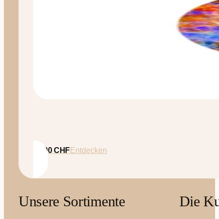
35.00
CHF
Entdecken
Unsere Sortimente
Die Ku