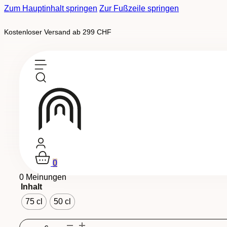
Zum Hauptinhalt springen
Zur Fußzeile springen
Kostenloser Versand ab 299 CHF
Auf Bestellung erhältlich
Tradition, Medaillenweine
-
AOC Wallis
Merlot
0
0 Meinungen
Inhalt
75 cl
50 cl
Merlot