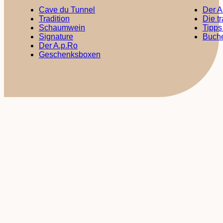
Cave du Tunnel
Der A
Tradition
Die t
Schaumwein
Tipps
Signature
Buche
Der A.p.Ro
Geschenksboxen