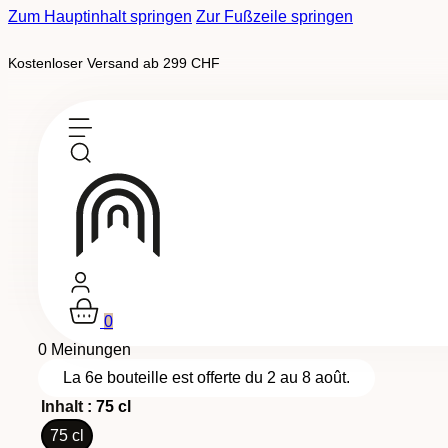
Zum Hauptinhalt springen
Zur Fußzeile springen
Kostenloser Versand ab 299 CHF
Auf Bestellung erhältlich
Tradition, Medaillenweine
-
AOC Wallis
Cabernet Sauvignon Merlot Barr
0
0 Meinungen
La 6e bouteille est offerte du 2 au 8 août.
Inhalt
: 75 cl
75 cl