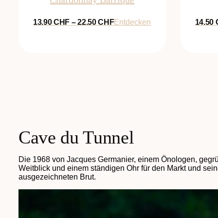
Preisspanne:
13.90
CHF
–
22.50
CHF
Entdecken
14.50
13.90 CHF
bis
22.50 CHF
Cave du Tunnel
Die 1968 von Jacques Germanier, einem Önologen, gegründ
Weitblick und einem ständigen Ohr für den Markt und sein
ausgezeichneten Brut.