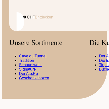
35.00
CHF
Entdecken
Unsere Sortimente
Die Ku
Cave du Tunnel
Der A
Tradition
Die t
Schaumwein
Tipps
Signature
Buche
Der A.p.Ro
Geschenksboxen