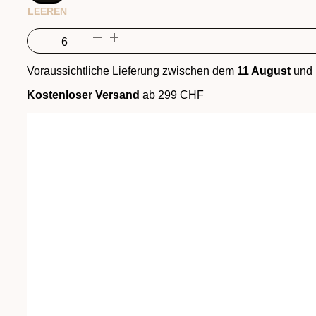
LEEREN
Cabernet
Sauvignon
Merlot
Voraussichtliche Lieferung zwischen dem
11 August
und
Barrique
Menge
Kostenloser Versand
ab 299 CHF