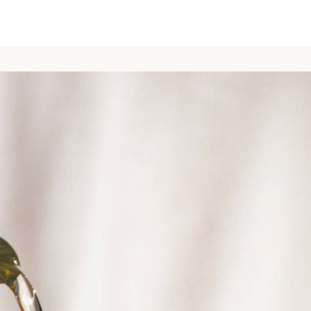
t und erlebt werden, bei der alle Ihre Sinne auf der Hut
nderen gastronomischen Moment maximal zu genießen. H