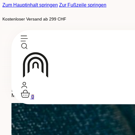
Zum Hauptinhalt springen
Zur Fußzeile springen
Kostenloser Versand ab 299 CHF
Buchen Sie Ihre Verkostung
Entdecken Sie die Orte, an denen unsere legendären Wein
Moment in der Gruppe in unserem Carnotzet. Ob Sie Kenner
0