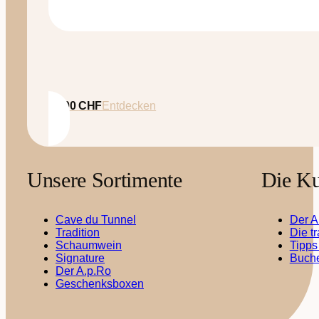
35.00
CHF
Entdecken
Unsere Sortimente
Die Ku
Cave du Tunnel
Der A
Tradition
Die t
Schaumwein
Tipps
Signature
Buche
Der A.p.Ro
Geschenksboxen