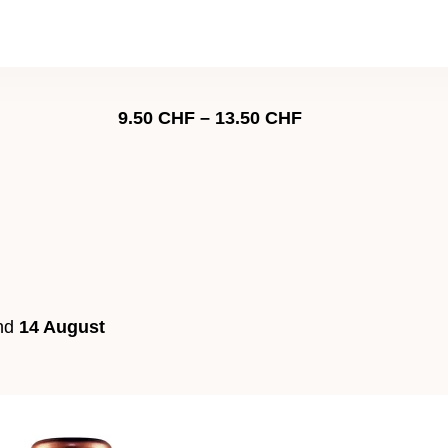
Preisspanne:
9.50
CHF
–
13.50
CHF
9.50 CHF
bis
13.50 CHF
nd
14 August