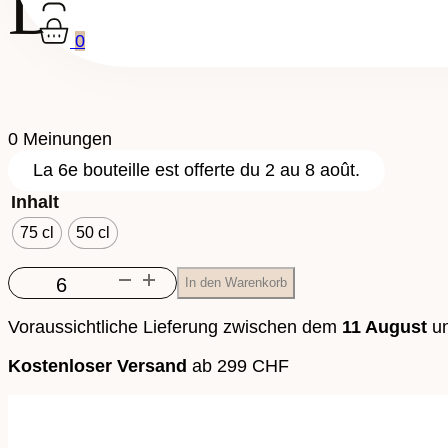
Dôle Blanche
0
0 Meinungen
La 6e bouteille est offerte du 2 au 8 août.
Inhalt
75 cl
50 cl
Dôle
In den Warenkorb
Blanche
Menge
Voraussichtliche Lieferung zwischen dem
11 August
u
Kostenloser Versand
ab 299 CHF