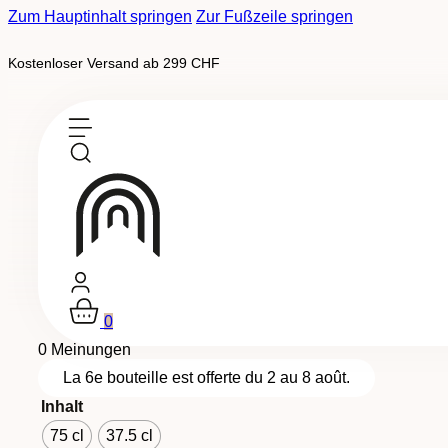
Zum Hauptinhalt springen
Zur Fußzeile springen
Kostenloser Versand ab 299 CHF
Auf Bestellung erhältlich
Tradition, Medaillenweine
-
AOC Wallis
Chardonnay Barrique
0
0 Meinungen
La 6e bouteille est offerte du 2 au 8 août.
Inhalt
75 cl
37.5 cl