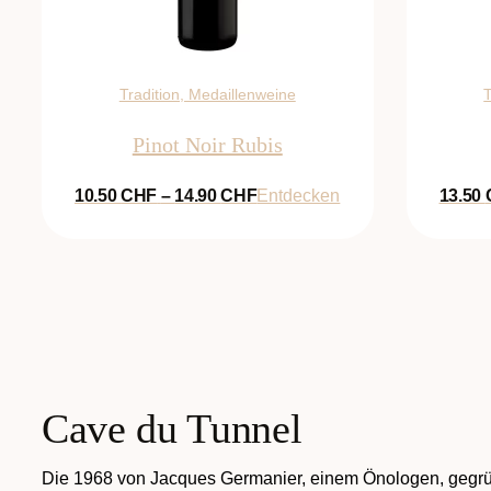
Tradition, Medaillenweine
T
Pinot Noir Rubis
Preisspanne:
10.50
CHF
–
14.90
CHF
Entdecken
13.50
10.50 CHF
bis
14.90 CHF
Cave du Tunnel
Die 1968 von Jacques Germanier, einem Önologen, gegründ