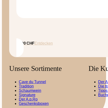
35.00
CHF
Entdecken
Unsere Sortimente
Die Ku
Cave du Tunnel
Der A
Tradition
Die t
Schaumwein
Tipps
Signature
Buche
Der A.p.Ro
Geschenksboxen