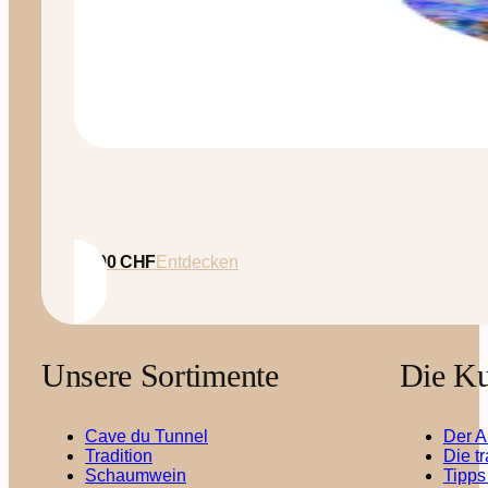
35.00
CHF
Entdecken
Unsere Sortimente
Die Ku
Cave du Tunnel
Der A
Tradition
Die t
Schaumwein
Tipps