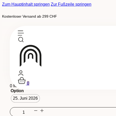
Zum Hauptinhalt springen
Zur Fußzeile springen
Kostenloser Versand ab 299 CHF
Auf Bestellung erhältlich
Zurzeit, Veranstaltungen
Tauchendes Verkostungserlebni
0
0 Meinungen
Option
25. Juni 2026
Dégustation
immersive