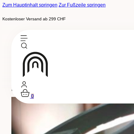
Zum Hauptinhalt springen
Zur Fußzeile springen
Kostenloser Versand ab 299 CHF
Gaëlle Garrocq
Par son idée, l’artiste linograveuse illustre la vie qui four
0