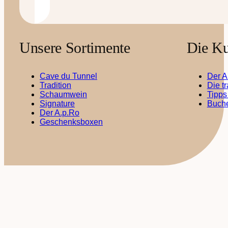
Unsere Sortimente
Die Ku
Cave du Tunnel
Der A
Tradition
Die t
Schaumwein
Tipps
Signature
Buche
Der A.p.Ro
Geschenksboxen