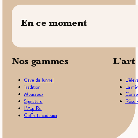
En ce moment
Nos gammes
L'art
Cave du Tunnel
L’élev
Tradition
La mét
Mousseux
Consei
Signature
Réserv
L’A.p.Ro
Coffrets cadeaux