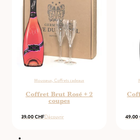
Mousseux, Coffrets cadeaux
M
Coffret Brut Rosé + 2
Cof
coupes
39.00
CHF
Découvrir
49.00