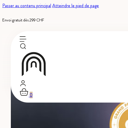
Passer au contenu principal
Atteindre le pied de page
Envoi gratuit dès 299 CHF
0