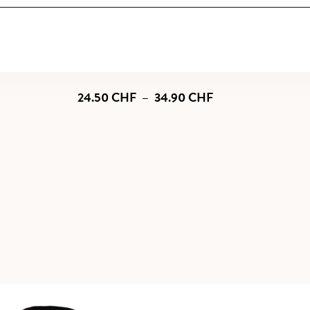
ais Millésim
Plage
24.50
CHF
–
34.90
CHF
de
prix :
24.50 CHF
à
34.90 CHF