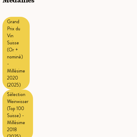
Médailles
Grand
Prix du
Vin
Suisse
(Or +
nominé)
-
Millésime
2020
(2025)
Sélection
Weinwisser
(Top 100
Suisse) -
Millésime
2018
(2025)