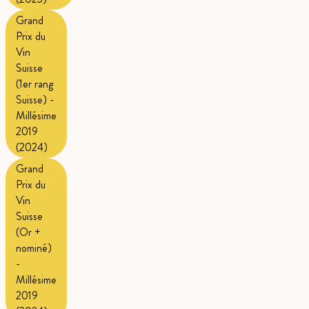
Grand
Prix du
Vin
Suisse
(1er rang
Suisse) -
Millésime
2019
(2024)
Grand
Prix du
Vin
Suisse
(Or +
nominé)
-
Millésime
2019