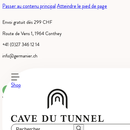
Passer au contenu principal
Atteindre le pied de page
Envoi gratuit dès 299 CHF
Route de Vens 1, 1964 Conthey
+41 (0)27 346 12 14
info@germanier.ch
Shop
Disponible à la commande
Vins médaillés, Mousseux
·
AOC Valais
Rechercher