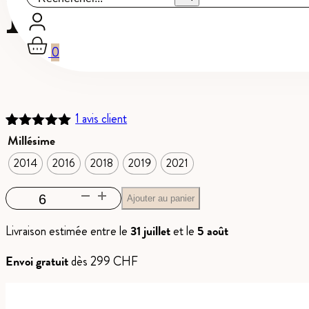
Brut du Val
0
1
avis client
Noté
1
5.00
Millésime
sur 5
2014
2016
2018
2019
2021
basé sur
notation
client
quantité
Ajouter au panier
de
Livraison estimée entre le
31 juillet
et le
5 août
Brut
du
Envoi gratuit
dès 299 CHF
Valais
Millésimé