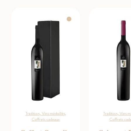
17.90 CHF
Tradition, Vins médaillés,
Tradition, Vins m
Coffrets cadeaux
Coffrets cad