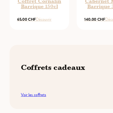
Coffret Cornalin
Cabernet 
Barrique 150cl
Barrique 
65.00
CHF
Découvrir
140.00
CHF
Déco
Coffrets cadeaux
Voir les coffrets