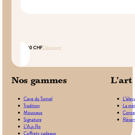
35.00
CHF
Découvrir
Nos gammes
L'art
Cave du Tunnel
L’élev
Tradition
La mét
Mousseux
Consei
Signature
Réserv
L’A.p.Ro
Coffrets cadeaux