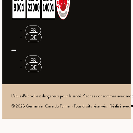
FR
DE
FR
DE
L’abus d’alcool est dangereux pour la santé. Sachez consommer avec mod
© 2025 Germanier Cave du Tunnel · Tous droits réservés · Réalisé avec 