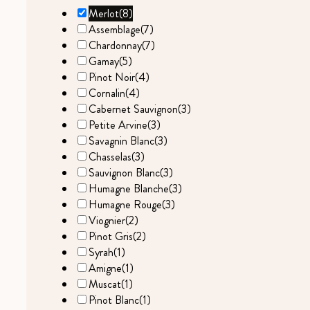
Merlot
(8)
Assemblage
(7)
Chardonnay
(7)
Gamay
(5)
Pinot Noir
(4)
Cornalin
(4)
Cabernet Sauvignon
(3)
Petite Arvine
(3)
Savagnin Blanc
(3)
Chasselas
(3)
Sauvignon Blanc
(3)
Humagne Blanche
(3)
Humagne Rouge
(3)
Viognier
(2)
Pinot Gris
(2)
Syrah
(1)
Amigne
(1)
Muscat
(1)
Pinot Blanc
(1)