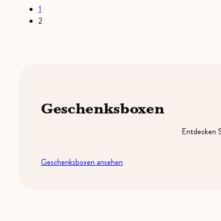
1
2
Geschenksboxen
Entdecken S
Geschenksboxen ansehen