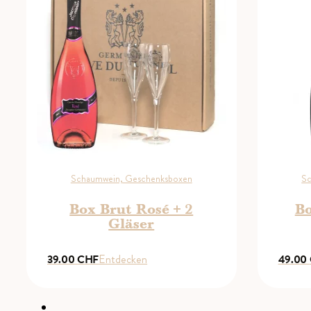
Schaumwein, Geschenksboxen
Sc
Box Brut Rosé + 2
Bo
Gläser
39.00
CHF
Entdecken
49.00