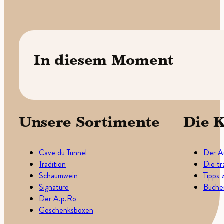
In diesem Moment
Unsere Sortimente
Die K
Cave du Tunnel
Der A
Tradition
Die tr
Schaumwein
Tipps 
Signature
Buchen
Der A.p.Ro
Geschenksboxen