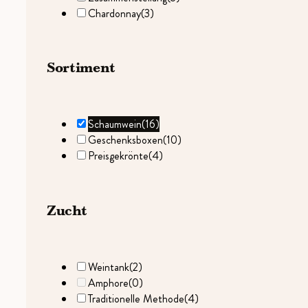
Chardonnay
(3)
Sortiment
Schaumwein
(16)
Geschenksboxen
(10)
Preisgekrönte
(4)
Zucht
Weintank
(2)
Amphore
(0)
Traditionelle Methode
(4)