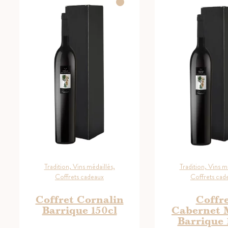
Tradition, Vins médaillés,
Tradition, Vins m
Coffrets cadeaux
Coffrets cad
Coffret Cornalin
Coffr
Barrique 150cl
Cabernet 
Barrique 