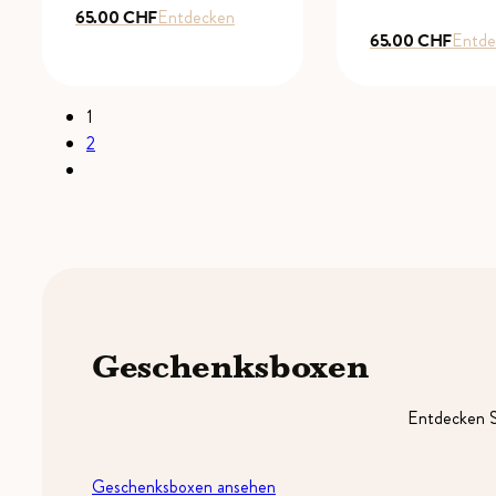
65.00
CHF
Entdecken
65.00
CHF
Entde
1
2
Geschenksboxen
Entdecken S
Geschenksboxen ansehen