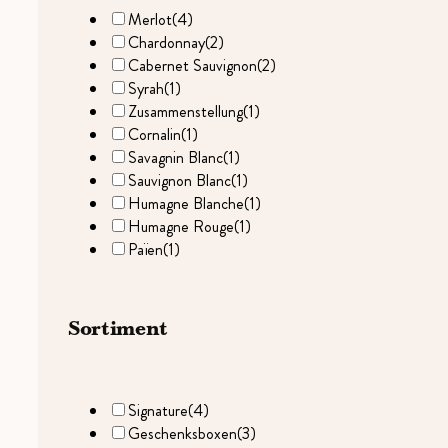
Merlot
(4)
Chardonnay
(2)
Cabernet Sauvignon
(2)
Syrah
(1)
Zusammenstellung
(1)
Cornalin
(1)
Savagnin Blanc
(1)
Sauvignon Blanc
(1)
Humagne Blanche
(1)
Humagne Rouge
(1)
Païen
(1)
Sortiment
Signature
(4)
Geschenksboxen
(3)