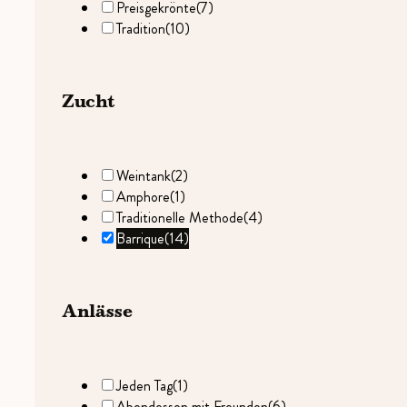
Preisgekrönte
(7)
Tradition
(10)
Zucht
Weintank
(2)
Amphore
(1)
Traditionelle Methode
(4)
Barrique
(14)
Anlässe
Jeden Tag
(1)
Abendessen mit Freunden
(6)