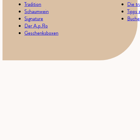
Tradition
Die tr
Schaumwein
Tipps 
Signature
Buchen
Der A.p.Ro
Geschenksboxen