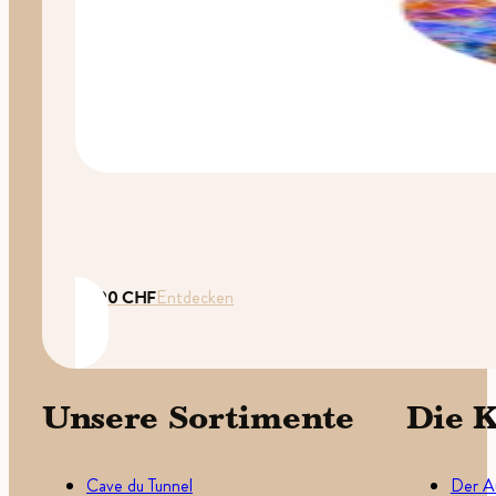
35.00
CHF
Entdecken
Unsere Sortimente
Die K
Cave du Tunnel
Der A