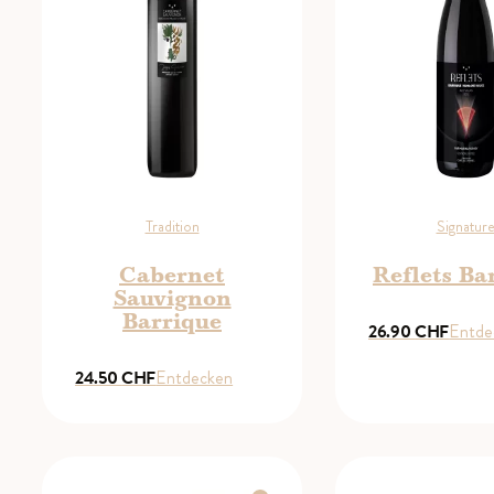
Tradition
Signatur
Cabernet
Reflets Ba
Sauvignon
Barrique
26.90
CHF
Entde
24.50
CHF
Entdecken