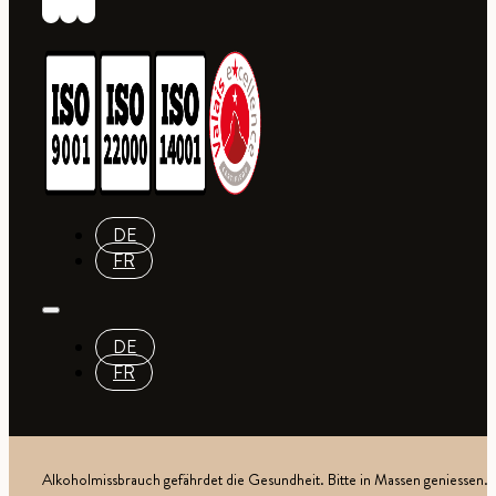
DE
FR
DE
FR
Alkoholmissbrauch gefährdet die Gesundheit. Bitte in Massen geniessen.