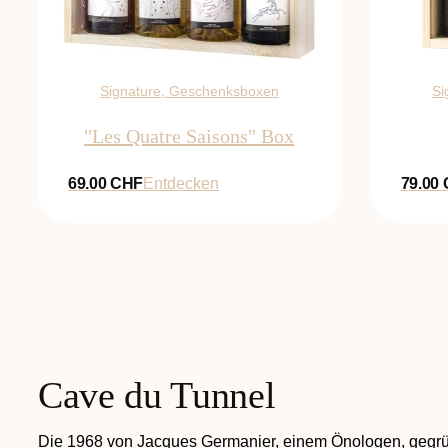
Signature, Geschenksboxen
Si
"Les Quatre Saisons" Box
69.00
CHF
Entdecken
79.00
Cave du Tunnel
Die 1968 von Jacques Germanier, einem Önologen, gegründ