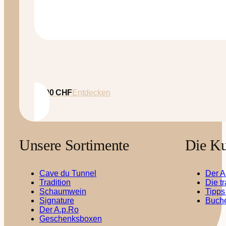
35.00
CHF
Entdecken
Unsere Sortimente
Die Ku
Cave du Tunnel
Der A
Tradition
Die t
Schaumwein
Tipps
Signature
Buche
Der A.p.Ro
Geschenksboxen