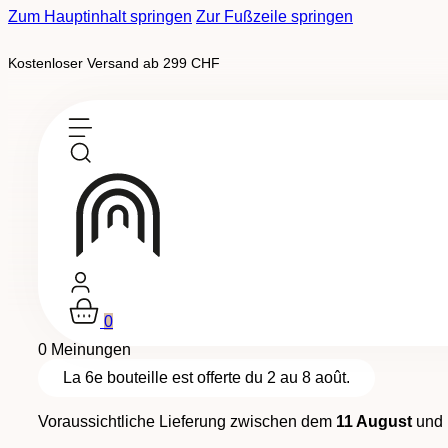
Zum Hauptinhalt springen
Zur Fußzeile springen
Kostenloser Versand ab 299 CHF
Ausverkauf
Signature
-
AOC Wallis
Rosé de Pinot Noir "Rêve"
0
0 Meinungen
La 6e bouteille est offerte du 2 au 8 août.
Voraussichtliche Lieferung zwischen dem
11 August
und