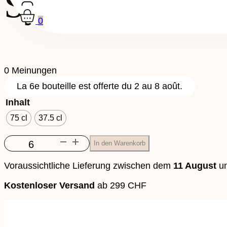
Syrah Barrique
0
0 Meinungen
La 6e bouteille est offerte du 2 au 8 août.
Inhalt
75 cl
37.5 cl
Syrah
In den Warenkorb
Barrique
Menge
Voraussichtliche Lieferung zwischen dem
11 August
u
Kostenloser Versand
ab 299 CHF