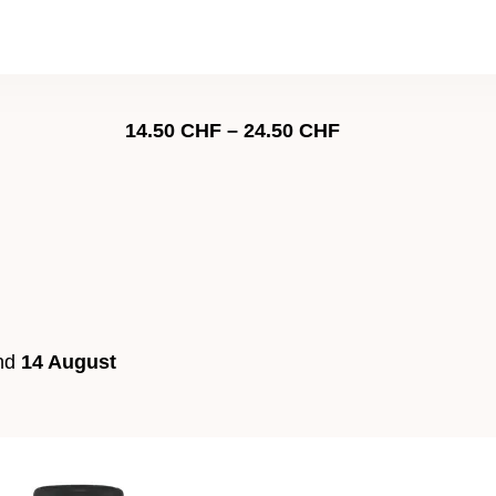
Preisspanne:
14.50
CHF
–
24.50
CHF
14.50 CHF
bis
24.50 CHF
nd
14 August