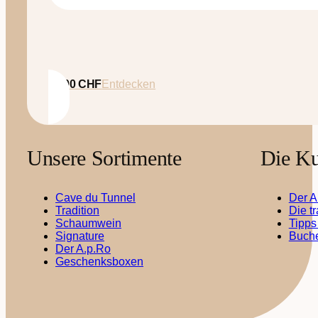
35.00
CHF
Entdecken
Unsere Sortimente
Die Ku
Cave du Tunnel
Der A
Tradition
Die t
Schaumwein
Tipps
Signature
Buche
Der A.p.Ro
Geschenksboxen