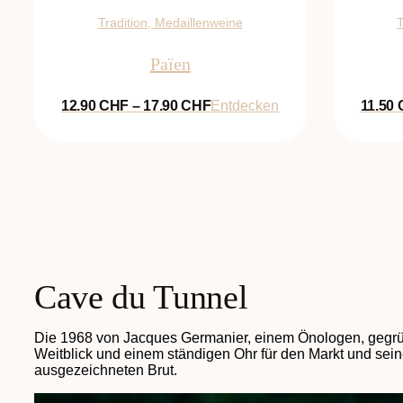
Tradition, Medaillenweine
T
Païen
Preisspanne:
12.90
CHF
–
17.90
CHF
Entdecken
11.50
12.90 CHF
bis
17.90 CHF
Cave du Tunnel
Die 1968 von Jacques Germanier, einem Önologen, gegründ
Weitblick und einem ständigen Ohr für den Markt und sein
ausgezeichneten Brut.