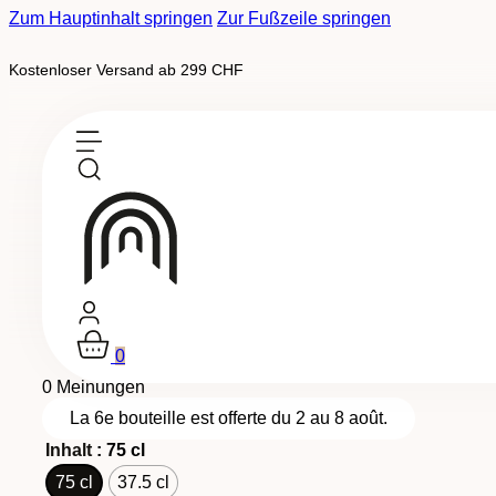
Zum Hauptinhalt springen
Zur Fußzeile springen
Kostenloser Versand ab 299 CHF
Auf Bestellung erhältlich
Tradition, Medaillenweine
-
AOC Wallis
Cornalin Barrique
0
0 Meinungen
La 6e bouteille est offerte du 2 au 8 août.
Inhalt
: 75 cl
75 cl
37.5 cl