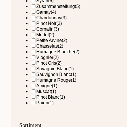
Syrah
(6)
Zusammenstellung
(5)
Gamay
(4)
Chardonnay
(3)
Pinot Noir
(3)
Cornalin
(3)
Merlot
(2)
Petite Arvine
(2)
Chasselas
(2)
Humagne Blanche
(2)
Viognier
(2)
Pinot Gris
(2)
Savagnin Blanc
(1)
Sauvignon Blanc
(1)
Humagne Rouge
(1)
Amigne
(1)
Muscat
(1)
Pinot Blanc
(1)
Païen
(1)
Sortiment