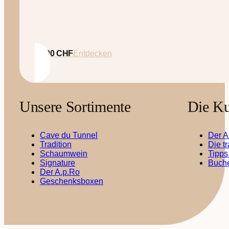
35.00
CHF
Entdecken
Unsere Sortimente
Die Ku
Cave du Tunnel
Der A
Tradition
Die t
Schaumwein
Tipps
Signature
Buche
Der A.p.Ro
Geschenksboxen