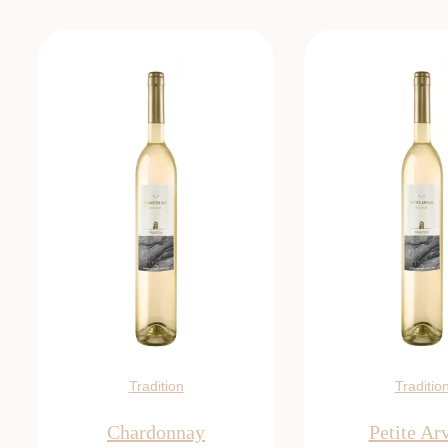
basierend
auf
Kundenbewertung
Tradition
Traditio
Chardonnay
Petite Ar