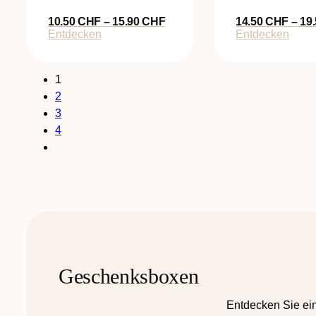
Preisspanne:
10.50
CHF
–
15.90
CHF
14.50
CHF
–
19
10.50 CHF
Entdecken
Entdecken
bis
15.90 CHF
1
2
3
4
Geschenksboxen
Entdecken Sie ei